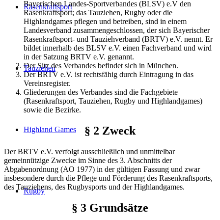
Bayerischen Landes-Sportverbandes (BLSV) e.V den
Rasenkraftsport
Rasenkraft­sport; das Tauziehen, Rugby oder die
Highlandgames pflegen und betreiben, sind in einem
Landesverband zusammengeschlossen, der sich Bayerischer
Rasenkraftsport- und Tauziehverband (BRTV) e.V. nennt. Er
bildet innerhalb des BLSV e.V. einen Fachverband und wird
in der Satzung BRTV e.V. genannt.
Der Sitz des Verbandes befindet sich in München.
Tauziehen
Der BRTV e.V. ist rechtsfähig durch Eintragung in das
Vereins­register.
Gliederungen des Verbandes sind die Fachgebiete
(Rasenkraft­sport, Tauziehen, Rugby und Highlandgames)
sowie die Bezirke.
§ 2 Zweck
Highland Games
Der BRTV e.V. verfolgt ausschließlich und unmittelbar
gemeinnützige Zwecke im Sinne des 3. Abschnitts der
Abgabenordnung (AO 1977) in der gültigen Fassung und zwar
insbesondere durch die Pflege und Förderung des Rasenkraftsports,
des Tauziehens, des Rugbysports und der Highlandgames.
Rugby
§ 3 Grundsätze