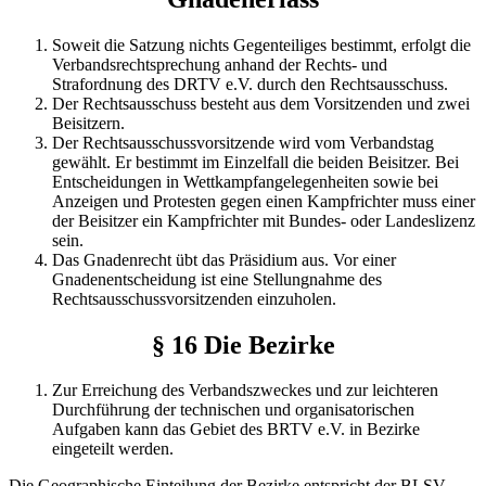
Soweit die Satzung nichts Gegenteiliges bestimmt, erfolgt die
Verbandsrechtsprechung anhand der Rechts- und
Strafordnung des DRTV e.V. durch den Rechtsausschuss.
Der Rechtsausschuss besteht aus dem Vorsitzenden und zwei
Bei­sitzern.
Der Rechtsausschussvorsitzende wird vom Verbandstag
gewählt. Er bestimmt im Einzelfall die beiden Beisitzer. Bei
Entscheidungen in Wettkampfangelegenheiten sowie bei
Anzeigen und Protesten gegen einen Kampfrichter muss einer
der Beisitzer ein Kampfrich­ter mit Bundes- oder Landeslizenz
sein.
Das Gnadenrecht übt das Präsidium aus. Vor einer
Gnadenent­scheidung ist eine Stellungnahme des
Rechtsausschussvorsitzen­den einzuholen.
§ 16 Die Bezirke
Zur Erreichung des Verbandszweckes und zur leichteren
Durchführung der technischen und organisatorischen
Aufgaben kann das Gebiet des BRTV e.V. in Bezirke
eingeteilt werden.
Die Geographische Einteilung der Bezirke entspricht der BLSV