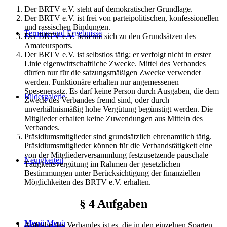
Der BRTV e.V. steht auf demokratischer Grundlage.
Der BRTV e.V. ist frei von parteipolitischen, konfessionellen
und rassischen Bindungen.
Termine und Ergebnisse
Der BRTV e.V. bekennt sich zu den Grundsätzen des
Amateursports.
Der BRTV e.V. ist selbstlos tätig; er verfolgt nicht in erster
Linie eigenwirtschaftliche Zwecke. Mittel des Verbandes
dürfen nur für die satzungsmäßigen Zwecke verwendet
werden. Funktionäre erhalten nur angemessenen
Spesenersatz. Es darf keine Person durch Ausgaben, die dem
Bildergalerie
Zweck des Verbandes fremd sind, oder durch
unverhältnismäßig hohe Vergütung begünstigt werden. Die
Mitglieder erhalten keine Zuwendungen aus Mitteln des
Verbandes.
Präsidiumsmitglieder sind grundsätzlich ehrenamtlich tätig.
Präsidiumsmitglieder können für die Verbandstätigkeit eine
von der Mitgliederversammlung festzusetzende pauschale
Neuigkeiten
Tätigkeitsvergütung im Rahmen der gesetzlichen
Bestimmungen unter Berücksichtigung der finanziellen
Möglichkeiten des BRTV e.V. erhalten.
§ 4 Aufgaben
Menü
Menü
Aufgabe des Verbandes ist es, die in den einzelnen Sparten